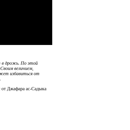
 в дрожь. По этой
 Своим величием,
ожет избавиться от
.
с от Джафара ас-Садыка