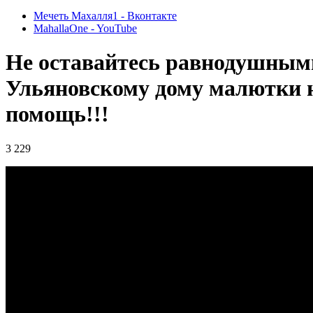
Мечеть Махалля1 - Вконтакте
MahallaOne - YouTube
Не оставайтесь равнодушным
Ульяновскому дому малютки 
помощь!!!
3 229