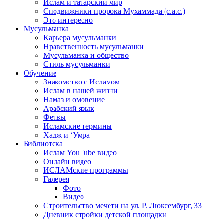
Ислам и татарский мир
Сподвижники пророка Мухаммада (с.а.с.)
Это интересно
Мусульманка
Карьера мусульманки
Нравственность мусульманки
Мусульманка и общество
Стиль мусульманки
Обучение
Знакомство с Исламом
Ислам в нашей жизни
Намаз и омовение
Арабский язык
Фетвы
Исламские термины
Хадж и ‘Умра
Библиотека
Ислам YouTube видео
Онлайн видео
ИСЛАМские программы
Галерея
Фото
Видео
Строительство мечети на ул. Р. Люксембург, 33
Дневник стройки детской площадки