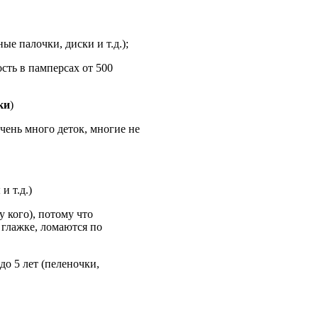
е палочки, диски и т.д.);
ть в памперсах от 500
ки
)
Очень много деток, многие не
 т.д.)
 кого), потому что
глажке, ломаются по
до 5 лет (пеленочки,