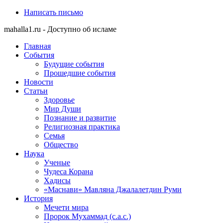
Написать письмо
mahalla1.ru - Доступно об исламе
Главная
События
Будущие события
Прошедшие события
Новости
Статьи
Здоровье
Мир Души
Познание и развитие
Религиозная практика
Семья
Общество
Наука
Ученые
Чудеса Корана
Хадисы
«Маснави» Мавляна Джалалетдин Руми
История
Мечети мира
Пророк Мухаммад (с.а.с.)