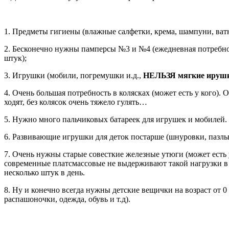
1.
Предметы гигиены (влажные салфетки, крема, шампуни, ватны
2.
Бесконечно нужны памперсы №3 и №4 (ежедневная потребнос
штук);
3.
Игрушки (мобили, погремушки и.д.,
НЕЛЬЗЯ мягкие ируш
4.
Очень большая потребность в колясках (может есть у кого). 
ходят, без колясок очень тяжело гулять…
5.
Нужно много пальчиковых батареек для игрушек и мобилей.
6.
Развивающие игрушки для деток постарше (шнуровки, пазлы и
7.
Очень нужны старые совесткие железные утюги (может есть у
современные платсмассовые не выдерживают такой нагрузки в 
несколько штук в день.
8.
Ну и конечно всегда нужны детские вещички на возраст от 0 
распашоночки, одежда, обувь и т.д).