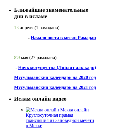
Ближайшие знаменательные
дни в исламе
13
апреля
(1 рамадана)
-
Начало поста в месяц Рамадан
8\9
мая
(27 рамадана)
-
Ночь могущества (Ляйлят аль-кадр)
Мусульманский календарь на 2020 год
Мусульманский календарь на 2021 год
Ислам онлайн видео
Мекка онлайн
Круглосуточная прямая
трансляция из Заповедной мечети
в Мекке