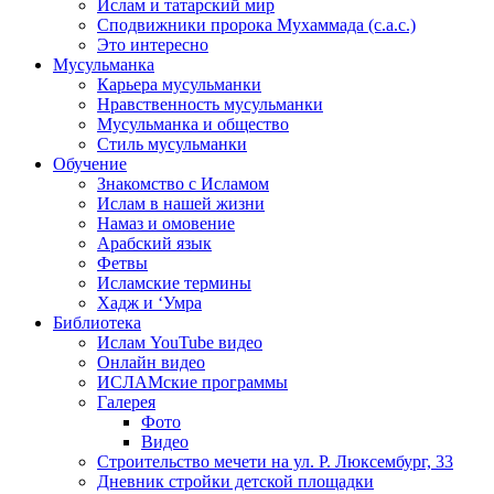
Ислам и татарский мир
Сподвижники пророка Мухаммада (с.а.с.)
Это интересно
Мусульманка
Карьера мусульманки
Нравственность мусульманки
Мусульманка и общество
Стиль мусульманки
Обучение
Знакомство с Исламом
Ислам в нашей жизни
Намаз и омовение
Арабский язык
Фетвы
Исламские термины
Хадж и ‘Умра
Библиотека
Ислам YouTube видео
Онлайн видео
ИСЛАМские программы
Галерея
Фото
Видео
Строительство мечети на ул. Р. Люксембург, 33
Дневник стройки детской площадки