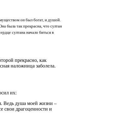
имуществом он был богат, и душой.
на была так прекрасна, что султан
сердце султана начало биться в
торой прекрасно, как
асная наложница заболела.
осил их:
я. Ведь душа моей жизни –
все свои драгоценности и