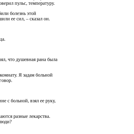
верил пульс, температуру.
били болезнь этой
или ее сил, – сказал он.
ца.
нял, что душевная рана была
 комнату. Я задам больной
говор.
е с больной, взял ее руку,
аются разные лекарства.
 люди?