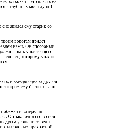
етельствовал – это власть на
ится в глубинах моей души!
 сне явился ему старик со
к твоим воротам придет
правлен нами. Он способный
 должны быть у настоящего
н – человек, которому можно
ься.
вать, и звезды одна за другой
, о котором ему было сказано
н побежал и, опередив
ека. Он заключил его в свои
за щедрым угощением вели
ли к изголовью прекрасной