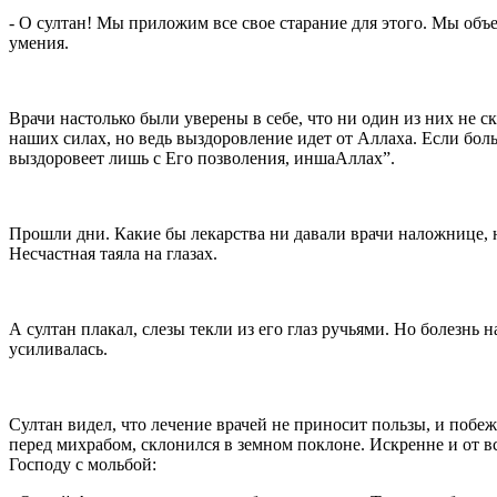
- О султан! Мы приложим все свое старание для этого. Мы об
умения.
Врачи настолько были уверены в себе, что ни один из них не ск
наших силах, но ведь выздоровление идет от Аллаха. Если боль
выздоровеет лишь с Его позволения, иншаАллах”.
Прошли дни. Какие бы лекарства ни давали врачи наложнице, 
Несчастная таяла на глазах.
А султан плакал, слезы текли из его глаз ручьями. Но болезнь
усиливалась.
Султан видел, что лечение врачей не приносит пользы, и побеж
перед михрабом, склонился в земном поклоне. Искренне и от в
Господу с мольбой: