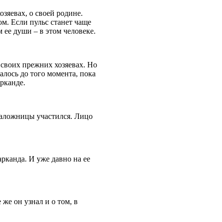
зяевах, о своей родине.
ом. Если пульс станет чаще
 ее души – в этом человеке.
о своих прежних хозяевах. Но
алось до того момента, пока
рканде.
 наложницы участился. Лицо
рканда. И уже давно на ее
 же он узнал и о том, в