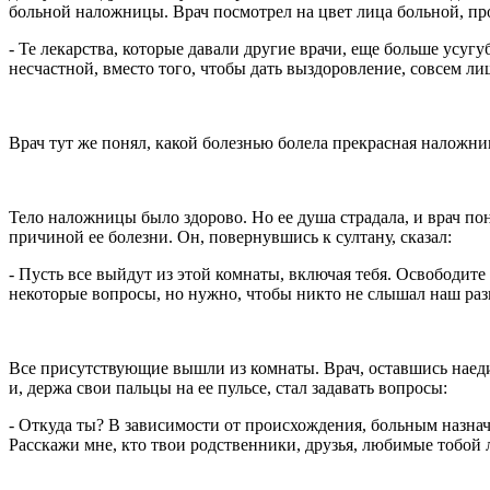
больной наложницы. Врач посмотрел на цвет лица больной, про
- Те лекарства, которые давали другие врачи, еще больше усугу
несчастной, вместо того, чтобы дать выздоровление, совсем лиш
Врач тут же понял, какой болезнью болела прекрасная наложни
Тело наложницы было здорово. Но ее душа страдала, и врач по
причиной ее болезни. Он, повернувшись к султану, сказал:
- Пусть все выйдут из этой комнаты, включая тебя. Освободите
некоторые вопросы, но нужно, чтобы никто не слышал наш раз
Все присутствующие вышли из комнаты. Врач, оставшись наедин
и, держа свои пальцы на ее пульсе, стал задавать вопросы:
- Откуда ты? В зависимости от происхождения, больным назнач
Расскажи мне, кто твои родственники, друзья, любимые тобой