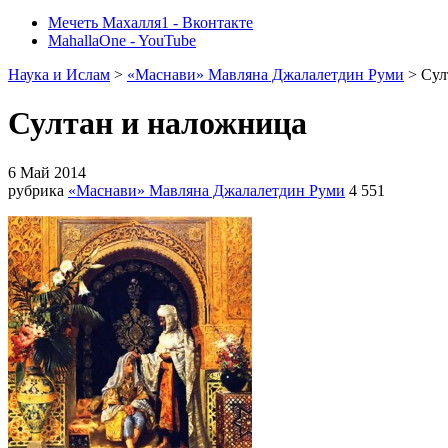
Мечеть Махалля1 - Вконтакте
MahallaOne - YouTube
Наука и Ислам
>
«Маснави» Мавляна Джалалетдин Руми
> Сул
Султан и наложница
6 Май 2014
рубрика
«Маснави» Мавляна Джалалетдин Руми
4 551