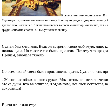
В свое время жил один султан. И 
Однажды с друзьями он вышел на охоту. И по пути увидел одну невольницу. О
тут же влюбился в нее. Как птичка бьется в своей миниатюрной клетке, так и 
груди. Заплатив сполна, он выкупил невольницу.
Султан был счастлив. Ведь он встретил свою любимую, лицо ко
полная луна. Но счастье его было недолгим. Потому что прекр
Причем, заболела тяжело.
Со всех частей света были приглашены врачи. Султан очень пр
- Жизни нас обоих в ваших руках. Моя жизнь не имеет значени
это ее душа. Кто вылечит ее, я отдам тому все свои богатства, 
сокровища!
Врачи ответили ему: