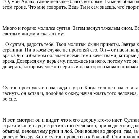
- О, мой Аллах, самое меньшее благо, которым Ты меня облагод
этом троне. Что мне говорить. Ведь Ты и сам знаешь, что твор
Много и горячо молился султан. Затем заснул тяжелым сном. Во
светлым лицом и сказал ему:
- О султан, радость тебе! Твои молитвы были приняты. Завтра 
странник. Ни в коем случае не прогоняй его. Он – от нас и на
врач. Он с избытком обладает всеми теми качествами, которые
врача. Доверься ему, верь ему, положись на него, потому что о
доверять, которому можно верить и на которого можно положит
Султан проснулся и начал ждать утра. Когда солнце начало вста
гаснуть, он встал и, подойдя к окну, начал ждать того человека
во сне.
И вот, смотрит он и видит, что к его дворцу кто-то идет. Султа
стражников и слуг, встретил этого человека, пришедшего издал
объятия, целовал ему руки и лоб. Они вошли во дворец, там, 
долгую беседу. Затем султан провел его к больной. Они подош