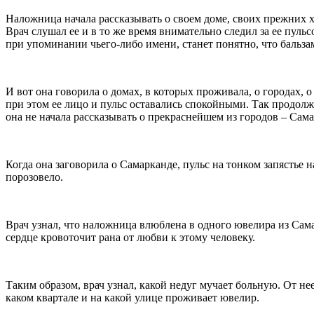
Наложница начала рассказывать о своем доме, своих прежних хо
Врач слушал ее и в то же время внимательно следил за ее пульс
при упоминании чьего-либо имени, станет понятно, что бальзам
И вот она говорила о домах, в которых проживала, о городах, 
при этом ее лицо и пульс оставались спокойными. Так продолж
она не начала рассказывать о прекраснейшем из городов – Сама
Когда она заговорила о Самарканде, пульс на тонком запястье
порозовело.
Врач узнал, что наложница влюблена в одного ювелира из Сама
сердце кровоточит рана от любви к этому человеку.
Таким образом, врач узнал, какой недуг мучает больную. От нее
каком квартале и на какой улице проживает ювелир.