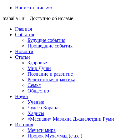
Написать письмо
mahalla1.ru - Доступно об исламе
Главная
События
Будущие события
Прошедшие события
Новости
Статьи
Здоровье
Мир Души
Познание и развитие
Религиозная практика
Семья
Общество
Наука
Ученые
Чудеса Корана
Хадисы
«Маснави» Мавляна Джалалетдин Руми
История
Мечети мира
Пророк Мухаммад (с.а.с.)