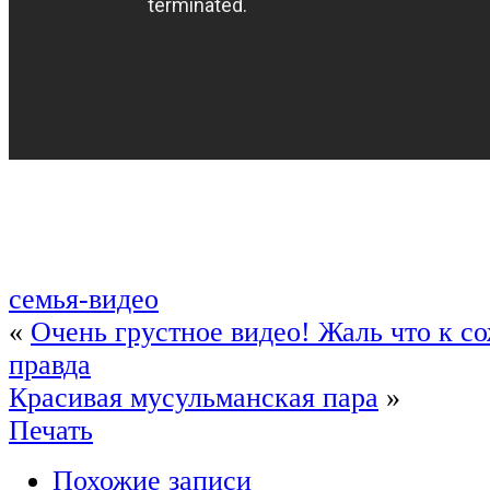
семья-видео
«
Очень грустное видео! Жаль что к с
правда
Красивая мусульманская пара
»
Печать
Похожие записи