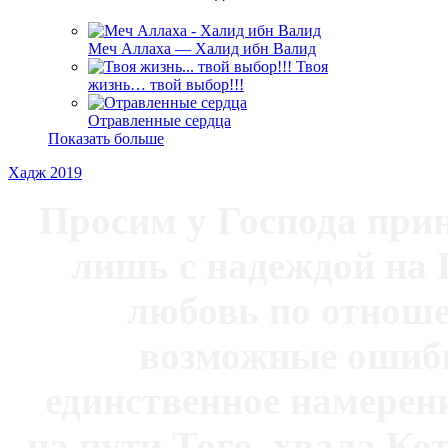
Меч Аллаха — Халид ибн Валид
Твоя
жизнь… твой выбор!!!
Отравленные сердца
Показать больше
Хадж 2019
Просим у Господа при
лишь с надеждой на 
любовь по отноше
возможные ошибк
единственное намерен
на пути Того, хвала Ко