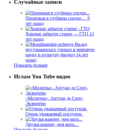
Случайные записи
Проникая в глубины сердец…
9
лет назад
Хорошо забытое старое — ГТО
12
лет назад
Вклад
мусульманских ученых в мировую
науку и культуру (видео)
14 лет
назад
Показать больше
Ислам You Tube видео
«Молитва». Антуан де Сент-
Экзюпери
Очень уважаемый поступок.
Друзья важнее, чем мать…
Показать больше