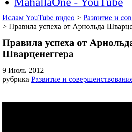
MahallaOne - YouTube
Ислам YouTube видео
>
Развитие и со
> Правила успеха от Арнольда Шварце
Правила успеха от Арнольд
Шварценеггера
9 Июль 2012
рубрика
Развитие и совершенствовани