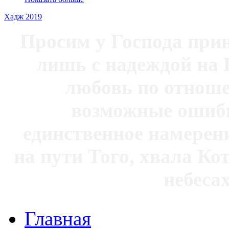
Хадж 2019
Просим у Господа при
лишь с надеждой на 
любовь по отноше
возможные ошибк
единственное намерен
на пути Того, хвала Ко
небесах
Главная