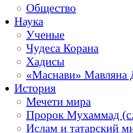
Общество
Наука
Ученые
Чудеса Корана
Хадисы
«Маснави» Мавляна 
История
Мечети мира
Пророк Мухаммад (с.а
Ислам и татарский м