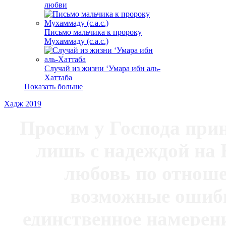
любви
Письмо мальчика к пророку
Мухаммаду (с.а.с.)
Случай из жизни ‘Умара ибн аль-
Хаттаба
Показать больше
Хадж 2019
Просим у Господа при
лишь с надеждой на 
любовь по отноше
возможные ошибк
единственное намерен