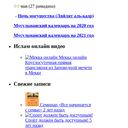
8\9
мая
(27 рамадана)
-
Ночь могущества (Ляйлят аль-кадр)
Мусульманский календарь на 2020 год
Мусульманский календарь на 2021 год
Ислам онлайн видео
Мекка онлайн
Круглосуточная прямая
трансляция из Заповедной мечети
в Мекке
Свежие записи
Семинар «Все начинается
с семьи»
2 лет назад
Спорт должен быть доступным!
5
лет назад