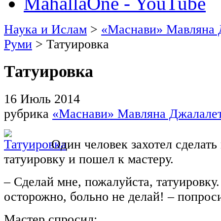
MahallaOne - YouTube
Наука и Ислам
>
«Маснави» Мавляна 
Руми
> Татуировка
Татуировка
16 Июль 2014
рубрика
«Маснави» Мавляна Джалале
Один человек захотел сделать 
татуировку и пошел к мастеру.
– Сделай мне, пожалуйста, татуировку.
осторожно, больно не делай! – попроси
Мастер спросил: