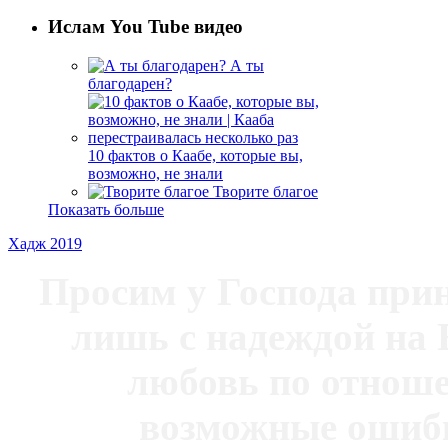
Ислам You Tube видео
А ты
благодарен?
10 фактов о Каабе, которые вы,
возможно, не знали
Творите благое
Показать больше
Хадж 2019
Просим у Господа при
лишь с надеждой на 
любовь по отноше
возможные ошибк