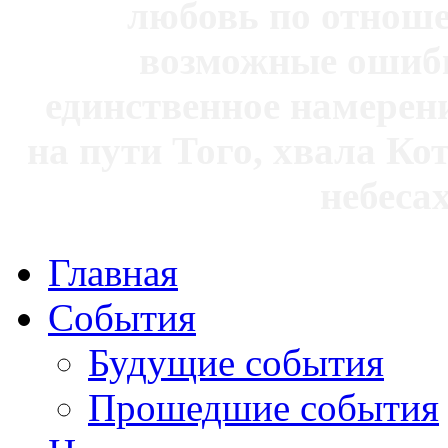
любовь по отноше
возможные ошибк
единственное намерен
на пути Того, хвала Ко
небесах
Главная
События
Будущие события
Прошедшие события