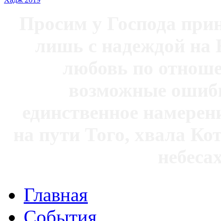
Просим у Господа при
лишь с надеждой на 
любовь по отноше
возможные ошибк
единственное намерен
на пути Того, хвала Ко
небесах
Главная
События