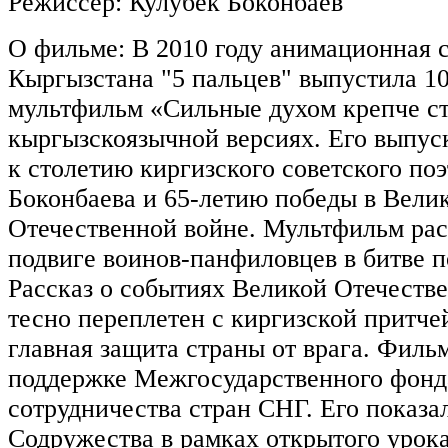
Режиссер
: Кулубек Боконбаев
О фильме: В 2010 году анимационная с
Кыргызстана "5 пальцев" выпустила 1
мультфильм «Сильные духом крепче ст
кыргызскоязычной версиях. Его выпус
к столетию киргизского советского по
Боконбаева и 65-летию победы в Вели
Отечественной войне. Мультфильм рас
подвиге воинов-панфиловцев в битве 
Рассказ о событиях Великой Отечеств
тесно переплетен с киргизской притчей
главная защита страны от врага. Филь
поддержке Межгосударственного фонд
сотрудничества стран СНГ. Его показа
Содружества в рамках открытого урока