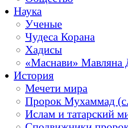
Наука
Ученые
Чудеса Корана
Хадисы
«Маснави» Мавляна 
История
Мечети мира
Пророк Мухаммад (с.а
Ислам и татарский м
Сподвижники пророка