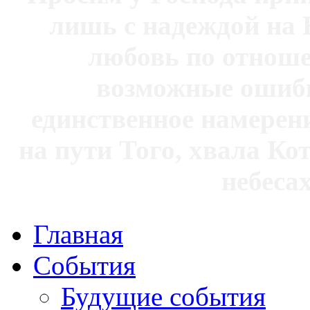
лишь с надеждой на 
любовь по отноше
возможные ошибк
единственное намерен
на пути Того, хвала Ко
небесах
Главная
События
Будущие события