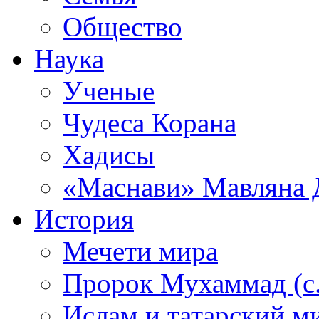
Общество
Наука
Ученые
Чудеса Корана
Хадисы
«Маснави» Мавляна 
История
Мечети мира
Пророк Мухаммад (с.а
Ислам и татарский м