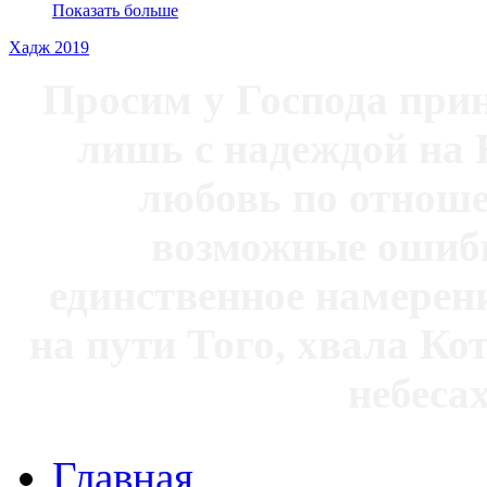
Показать больше
Хадж 2019
Просим у Господа при
лишь с надеждой на 
любовь по отноше
возможные ошибк
единственное намерен
на пути Того, хвала Ко
небесах
Главная