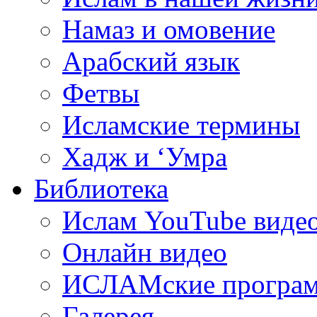
Намаз и омовение
Арабский язык
Фетвы
Исламские термины
Хадж и ‘Умра
Библиотека
Ислам YouTube виде
Онлайн видео
ИСЛАМские програ
Галерея