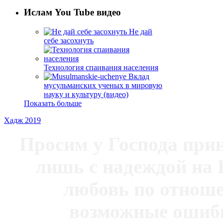
Ислам You Tube видео
Не дай
себе засохнуть
Технология спаивания населения
Вклад
мусульманских ученых в мировую
науку и культуру (видео)
Показать больше
Хадж 2019
Просим у Господа при
лишь с надеждой на 
любовь по отноше
возможные ошибк