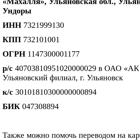
«Махалля», Ульяновская обл., Ульян
Ундоры
ИНН
7321999130
КПП
732101001
ОГРН
1147300001177
р/с
40703810951020000029 в ОАО «А
Ульяновский филиал, г. Ульяновск
к/с
30101810300000000894
БИК
047308894
Также можно помочь переводом на ка