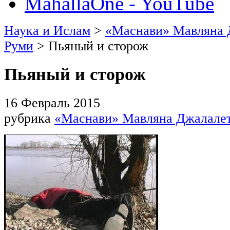
MahallaOne - YouTube
Наука и Ислам
>
«Маснави» Мавляна 
Руми
> Пьяный и сторож
Пьяный и сторож
16 Февраль 2015
рубрика
«Маснави» Мавляна Джалале