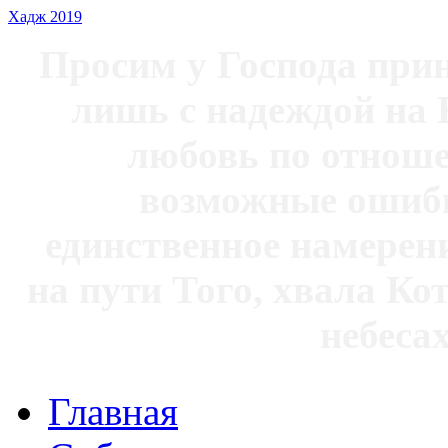
Хадж 2019
Просим у Господа при
лишь с надеждой на 
любовь по отноше
возможные ошибк
единственное намерен
на пути Того, хвала Ко
небесах
Главная