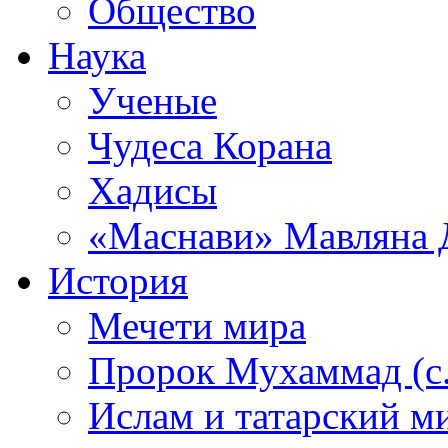
Общество
Наука
Ученые
Чудеса Корана
Хадисы
«Маснави» Мавляна 
История
Мечети мира
Пророк Мухаммад (с.а
Ислам и татарский м