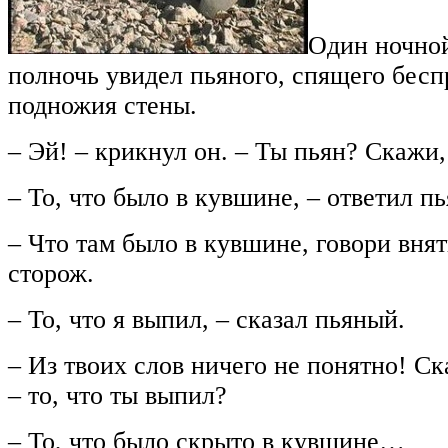
Один ночной
полночь увидел пьяного, спящего бес
подножия стены.
– Эй! – крикнул он. – Ты пьян? Скажи,
– То, что было в кувшине, – ответил п
– Что там было в кувшине, говори внят
сторож.
– То, что я выпил, – сказал пьяный.
– Из твоих слов ничего не понятно! Ск
– то, что ты выпил?
– То, что было скрыто в кувшине…