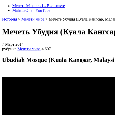
Мечеть Махалля1 - Вконтакте
MahallaOne - YouTube
История
>
Мечети мира
> Мечеть Убудия (Куала Кангсар, Мала
Мечеть Убудия (Куала Кангса
7 Март 2014
рубрика
Мечети мира
4 607
Ubudiah Mosque (Kuala Kangsar, Malaysi