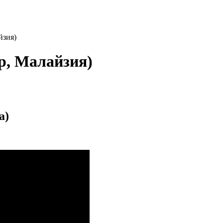
йзия)
р, Малайзия)
a)