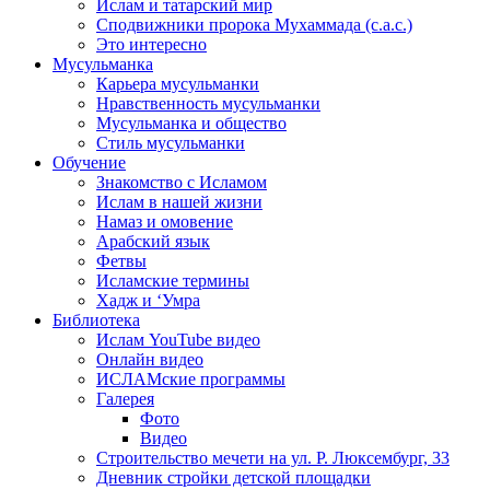
Ислам и татарский мир
Сподвижники пророка Мухаммада (с.а.с.)
Это интересно
Мусульманка
Карьера мусульманки
Нравственность мусульманки
Мусульманка и общество
Стиль мусульманки
Обучение
Знакомство с Исламом
Ислам в нашей жизни
Намаз и омовение
Арабский язык
Фетвы
Исламские термины
Хадж и ‘Умра
Библиотека
Ислам YouTube видео
Онлайн видео
ИСЛАМские программы
Галерея
Фото
Видео
Строительство мечети на ул. Р. Люксембург, 33
Дневник стройки детской площадки