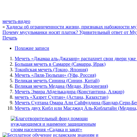
мечеть-видео
«
Хадисы об ограниченности жизни, признаках набожности му
Почему мусульманки носят платок? Удивительный ответ от М
Печать
Похожие записи
Мечеть «Джамаа аль-Джазаир» распахнет свои двери уже 
Большая мечеть в Самарре (Самарра, Ирак)
Токийская мечеть (Токио, Япония)
Мечеть «Ляля-Тюльпан» (Уфа, Россия)
Великая мечеть Синина (Синин, Китай)
Великая мечеть Медана (Медан, Индонезия)
Мечеть Эмира Абделькадира (Константина, Алжир)
мечеть «Хазрет Султан» (Астана, Казахстан)
Мечеть Султана Омара Али Сайфуддина (Бандар-Сери-Бег
Мечеть двух Кибл или Масджид Аль-Киблатайн (Медина,