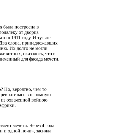
я
была построена в
еподалеку от дворца
то в 1911 году. И тут же
. Два слона, принадлежавших
йню. Их долго не могли
животных, оказалось, что в
наченный для фасада мечети.
? Но, вероятно, чем-то
 превратилась в огромную
а из охваченной войною
Африки.
амент мечети. Через 4 года
и и одной ночи», засияла