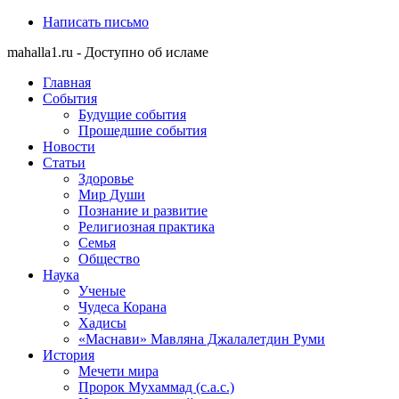
Написать письмо
mahalla1.ru - Доступно об исламе
Главная
События
Будущие события
Прошедшие события
Новости
Статьи
Здоровье
Мир Души
Познание и развитие
Религиозная практика
Семья
Общество
Наука
Ученые
Чудеса Корана
Хадисы
«Маснави» Мавляна Джалалетдин Руми
История
Мечети мира
Пророк Мухаммад (с.а.с.)