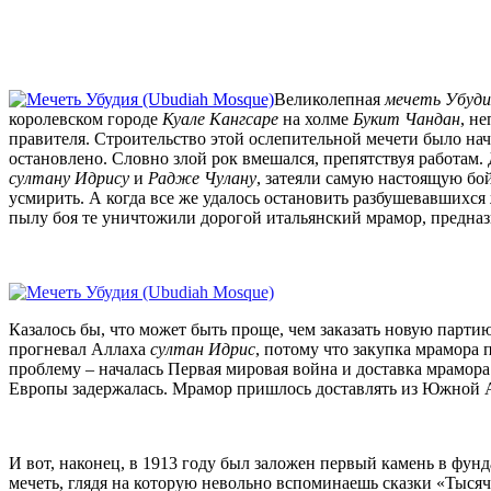
Великолепная
мечеть Убуди
королевском городе
Куале Кангсаре
на холме
Букит Чандан
, н
правителя. Строительство этой ослепительной мечети было нача
остановлено. Словно злой рок вмешался, препятствуя работам
султану Идрису
и
Радже Чулану
, затеяли самую настоящую бо
усмирить. А когда все же удалось остановить разбушевавшихся 
пылу боя те уничтожили дорогой итальянский мрамор, предназ
Казалось бы, что может быть проще, чем заказать новую партию
прогневал Аллаха
султан Идрис
, потому что закупка мрамора
проблему – началась Первая мировая война и доставка мрамор
Европы задержалась. Мрамор пришлось доставлять из Южной 
И вот, наконец, в 1913 году был заложен первый камень в фунд
мечеть, глядя на которую невольно вспоминаешь сказки «Тысяч