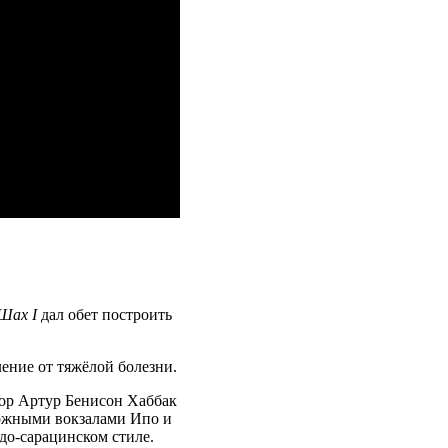
 Шах I
дал обет построить
ление от тяжёлой болезни.
ор Артур Бенисон Хаббак
орожными вокзалами Ипо и
до-сарацинском стиле.