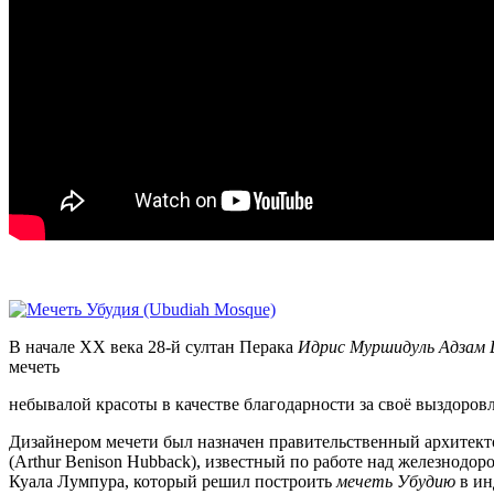
В начале ХХ века 28-й султан Перака
Идрис Муршидуль Адзам
мечеть
небывалой красоты в качестве благодарности за своё выздоров
Дизайнером мечети был назначен правительственный архитект
(Arthur Benison Hubback), известный по работе над железнод
Куала Лумпура, который решил построить
мечеть Убудию
в ин