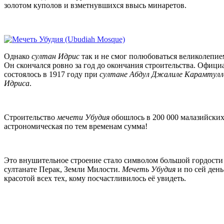
золотом куполов и взметнувшихся ввысь минаретов.
Однако
султан Идрис
так и не смог полюбоваться великолепие
Он скончался ровно за год до окончания строительства. Офици
состоялось в 1917 году при
султане Абдул Джалиле Карамтул
Идриса
.
Строительство
мечети Убудия
обошлось в 200 000 малазийских
астрономическая по тем временам сумма!
Это внушительное строение стало символом большой гордости 
султанате Перак, Земли Милости.
Мечеть Убудия
и по сей день
красотой всех тех, кому посчастливилось её увидеть.