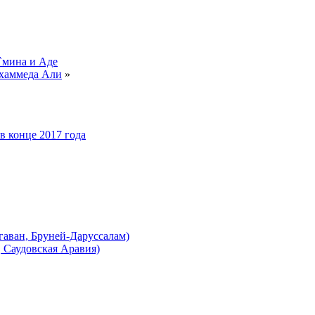
`мина и Аде
ухаммеда Али
»
в конце 2017 года
аван, Бруней-Даруссалам)
 Саудовская Аравия)