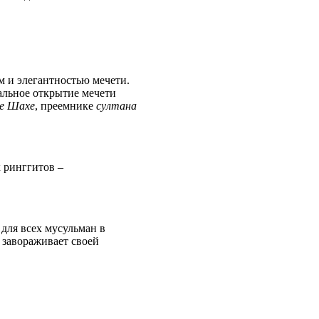
м и элегантностью мечети.
альное открытие мечети
ле Шахе
, преемнике
султана
 ринггитов –
для всех мусульман в
 завораживает своей