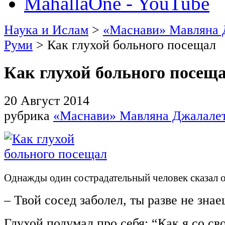
MahallaOne - YouTube
Наука и Ислам
>
«Маснави» Мавляна 
Руми
> Как глухой больного посещал
Как глухой больного посещ
20 Август 2014
рубрика
«Маснави» Мавляна Джалале
Однажды один сострадательный человек сказал 
– Твой сосед заболел, ты разве не зна
Глухой подумал про себя: “Как я со с