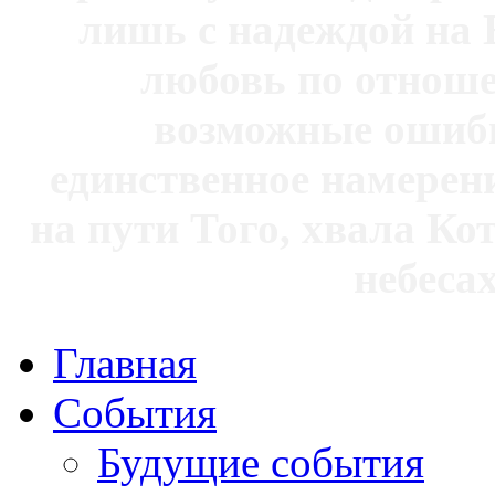
лишь с надеждой на 
любовь по отноше
возможные ошибк
единственное намерен
на пути Того, хвала Ко
небесах
Главная
События
Будущие события