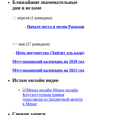
Ближайшие знаменательные
дни в исламе
13
апреля
(1 рамадана)
-
Начало поста в месяц Рамадан
8\9
мая
(27 рамадана)
-
Ночь могущества (Ляйлят аль-кадр)
Мусульманский календарь на 2020 год
Мусульманский календарь на 2021 год
Ислам онлайн видео
Мекка онлайн
Круглосуточная прямая
трансляция из Заповедной мечети
в Мекке
Свежие записи