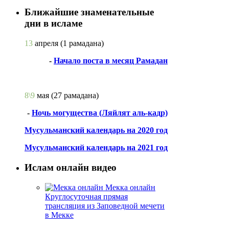
Ближайшие знаменательные
дни в исламе
13
апреля
(1 рамадана)
-
Начало поста в месяц Рамадан
8\9
мая
(27 рамадана)
-
Ночь могущества (Ляйлят аль-кадр)
Мусульманский календарь на 2020 год
Мусульманский календарь на 2021 год
Ислам онлайн видео
Мекка онлайн
Круглосуточная прямая
трансляция из Заповедной мечети
в Мекке