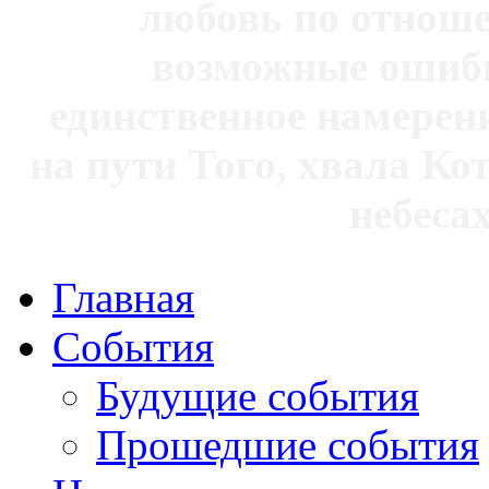
любовь по отноше
возможные ошибк
единственное намерен
на пути Того, хвала Ко
небесах
Главная
События
Будущие события
Прошедшие события