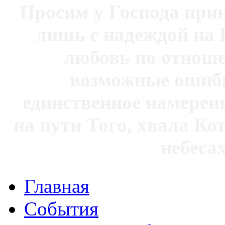
Просим у Господа при
лишь с надеждой на 
любовь по отноше
возможные ошибк
единственное намерен
на пути Того, хвала Ко
небесах
Главная
События