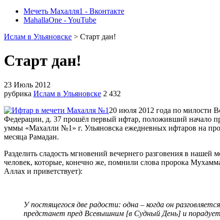
Мечеть Махалля1 - Вконтакте
MahallaOne - YouTube
Ислам в Ульяновске
> Старт дан!
Старт дан!
23 Июль 2012
рубрика
Ислам в Ульяновске
2 432
20
июля
2012
года по милости В
Федерации, д. 37 прошёл первый ифтар, положивший начало 
уммы «Махалли №1» г. Ульяновска ежедневных ифтаров на пр
месяца Рамадан.
Разделить сладость мгновений вечернего разговения в нашей м
человек, которые, конечно же, помнили слова пророка Мухамма
Аллах и приветствует):
У постящегося две радости: одна ‒ когда он разговляется,
предстанет пред Всевышним [в Судный День] и порадует