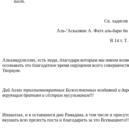
пост.
Св. хадисов
Аль-‘Аскаляни А. Фатх аль-бари би 
В 14 т. Т
Альхамдулиллях, есть люди, благодаря которым мы имеем воз
осознавать это благодатное время ощущения всего совершенст
Творцом.
Дай Аллах триллионнократных Божественных воздаяний и дар
верующим братьям и сёстрам мусульманам!!!
Иншаллах, и в оставшиеся дни Рамадана, в том числе и присутс
вкушать всю прелесть поста и благодарить за это Всевышнего!!