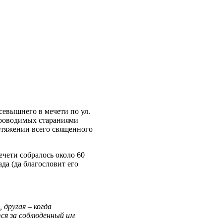
севышнего в мечети по ул.
проводимых стараниями
отяжении всего священного
ечети собралось около 60
да (да благословит его
 другая ‒ когда
ся за соблюденный им