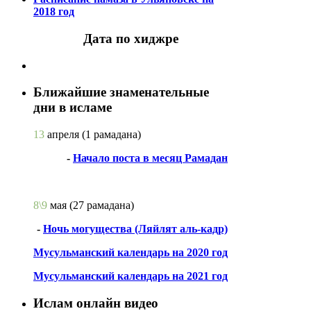
2018 год
Дата по хиджре
Ближайшие знаменательные
дни в исламе
13
апреля
(1 рамадана)
-
Начало поста в месяц Рамадан
8\9
мая
(27 рамадана)
-
Ночь могущества (Ляйлят аль-кадр)
Мусульманский календарь на 2020 год
Мусульманский календарь на 2021 год
Ислам онлайн видео