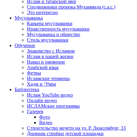
Ислам и татарский мир
Сподвижники пророка Мухаммада (с.а.с.)
Это интересно
Мусульманка
Карьера мусульманки
Нравственность мусульманки
Мусульманка и общество
Стиль мусульманки
Обучение
Знакомство с Исламом
Ислам в нашей жизни
Намаз и омовение
Арабский язык
Фетвы
Исламские термины
Хадж и ‘Умра
Библиотека
Ислам YouTube видео
Онлайн видео
ИСЛАМские программы
Галерея
Фото
Видео
Строительство мечети на ул. Р. Люксембург, 33
Дневник стройки детской площадки