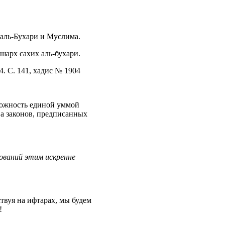
 аль-Бухари и Муслима.
шарх сахих аль-бухари.
. 4. С. 141, хадис № 1904
можность единой уммой
ва законов, предписанных
ований этим искренне
твуя на ифтарах, мы будем
!