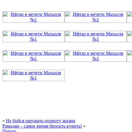
«
Не бойся ощущать полноту жизни
Рамадан – самое время бросить курить!
»
Печать