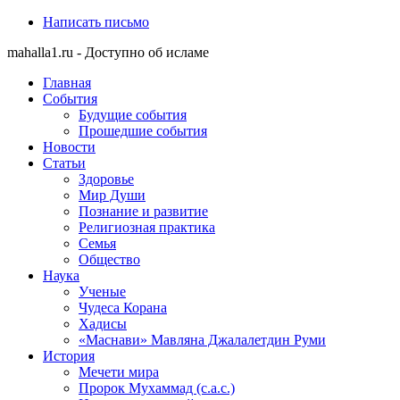
Написать письмо
mahalla1.ru - Доступно об исламе
Главная
События
Будущие события
Прошедшие события
Новости
Статьи
Здоровье
Мир Души
Познание и развитие
Религиозная практика
Семья
Общество
Наука
Ученые
Чудеса Корана
Хадисы
«Маснави» Мавляна Джалалетдин Руми
История
Мечети мира
Пророк Мухаммад (с.а.с.)