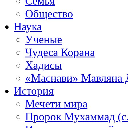
Семья
Общество
Наука
Ученые
Чудеса Корана
Хадисы
«Маснави» Мавляна 
История
Мечети мира
Пророк Мухаммад (с.а