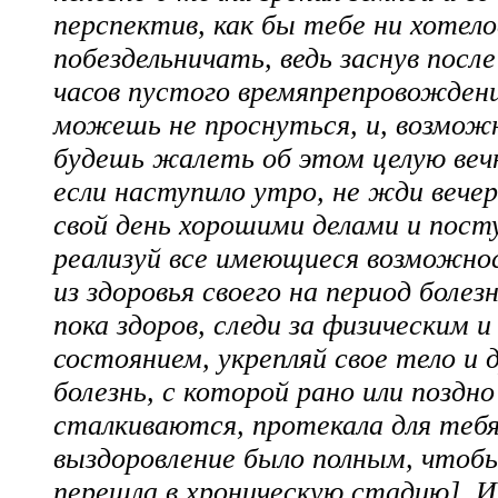
перспектив, как бы тебе ни хотело
побездельничать, ведь заснув после
часов пустого времяпрепровожден
можешь не проснуться, и, возмож
будешь жалеть об этом целую веч
если наступило утро, не жди вечер
свой день хорошими делами и пост
реализуй все имеющиеся возможно
из здоровья своего на период болез
пока здоров, следи за физическим 
состоянием, укрепляй свое тело и 
болезнь, с которой рано или поздно
сталкиваются, протекала для тебя 
выздоровление было полным, чтобы
перешла в хроническую стадию]. И