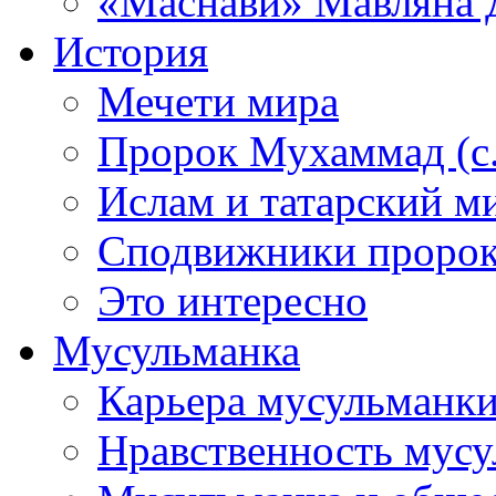
«Маснави» Мавляна 
История
Мечети мира
Пророк Мухаммад (с.а
Ислам и татарский м
Сподвижники пророка
Это интересно
Мусульманка
Карьера мусульманк
Нравственность мус