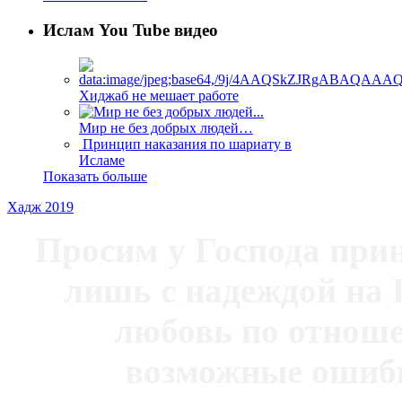
Ислам You Tube видео
Хиджаб не мешает работе
Мир не без добрых людей…
Принцип наказания по шариату в
Исламе
Показать больше
Хадж 2019
Просим у Господа при
лишь с надеждой на 
любовь по отноше
возможные ошибк