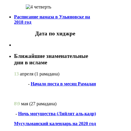
Расписание намаза в Ульяновске на
2018 год
Дата по хиджре
Ближайшие знаменательные
дни в исламе
13
апреля
(1 рамадана)
-
Начало поста в месяц Рамадан
8\9
мая
(27 рамадана)
-
Ночь могущества (Ляйлят аль-кадр)
Мусульманский календарь на 2020 год