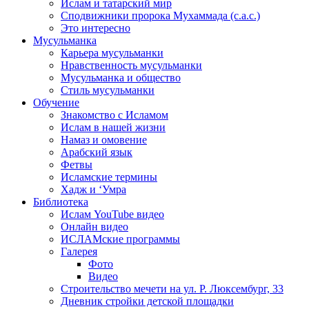
Ислам и татарский мир
Сподвижники пророка Мухаммада (с.а.с.)
Это интересно
Мусульманка
Карьера мусульманки
Нравственность мусульманки
Мусульманка и общество
Стиль мусульманки
Обучение
Знакомство с Исламом
Ислам в нашей жизни
Намаз и омовение
Арабский язык
Фетвы
Исламские термины
Хадж и ‘Умра
Библиотека
Ислам YouTube видео
Онлайн видео
ИСЛАМские программы
Галерея
Фото
Видео
Строительство мечети на ул. Р. Люксембург, 33
Дневник стройки детской площадки