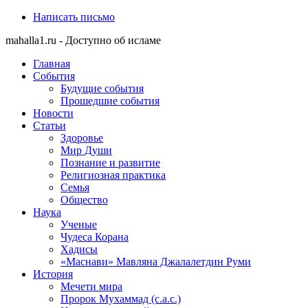
Написать письмо
mahalla1.ru - Доступно об исламе
Главная
События
Будущие события
Прошедшие события
Новости
Статьи
Здоровье
Мир Души
Познание и развитие
Религиозная практика
Семья
Общество
Наука
Ученые
Чудеса Корана
Хадисы
«Маснави» Мавляна Джалалетдин Руми
История
Мечети мира
Пророк Мухаммад (с.а.с.)