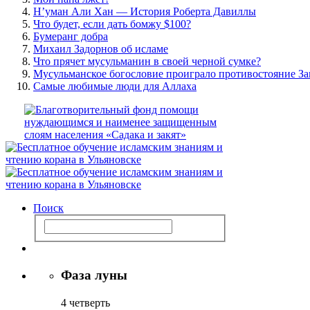
Н’уман Али Хан — История Роберта Давиллы
Что будет, если дать бомжу $100?
Бумеранг добра
Михаил Задорнов об исламе
Что прячет мусульманин в своей черной сумке?
Мусульманское богословие проиграло противостояние За
Самые любимые люди для Аллаха
Поиск
Фаза луны
4 четверть