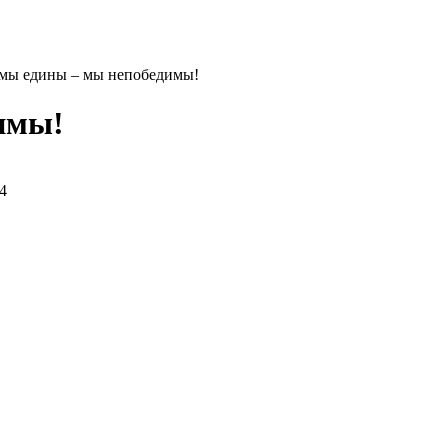
мы едины – мы непобедимы!
имы!
4