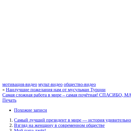
мотивация-видео
мульт-видео
общество-видео
«
Наилучшие пожелания нам от мусульман Турции
Самая сложная работа в мире ‒ самая почётная! СПАСИБО, М
Печать
Похожие записи
Самый лучший президент в мире — история удивительно
Взгляд на женщину в современном обществе
Мой папа лжёт!