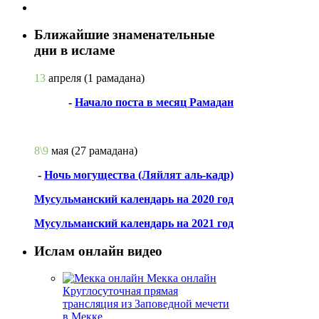
Ближайшие знаменательные
дни в исламе
13
апреля
(1 рамадана)
-
Начало поста в месяц Рамадан
8\9
мая
(27 рамадана)
-
Ночь могущества (Ляйлят аль-кадр)
Мусульманский календарь на 2020 год
Мусульманский календарь на 2021 год
Ислам онлайн видео
Мекка онлайн
Круглосуточная прямая
трансляция из Заповедной мечети
в Мекке