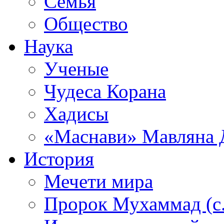
Семья
Общество
Наука
Ученые
Чудеса Корана
Хадисы
«Маснави» Мавляна 
История
Мечети мира
Пророк Мухаммад (с.а