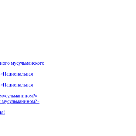
тного мусульманского
й «Национальная
й «Национальная
 мусульманином?»
м мусульманином?»
ня!