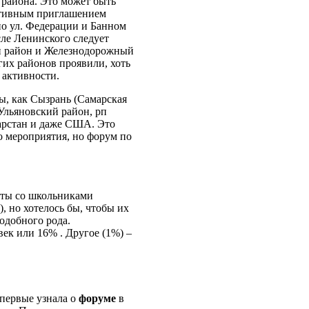
района. Это может быть
ктивным приглашением
по ул. Федерации и Банном
ле Ленинского следует
 район и Железнодорожный
гих районов проявили, хоть
 активности.
ы, как Сызрань (Самарская
 Ульяновский район, рп
тарстан и даже США. Это
 мероприятия, но форум по
нты со школьниками
, но хотелось бы, чтобы их
одобного рода.
к или 16% . Другое (1%) –
первые
узнала о
форуме
в