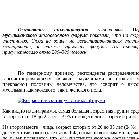
Результаты анкетирования
участников
Пе
мусульманского молодежного форума
показали, что на фор
участников. Сюда не вошли не регистрировавшиеся участ
мероприятия, а также
vip
-гости форума. По предвар
присутствовало около
280–300
человек.
По
гендерному признаку
респонденты распределили
зарегистрировавшихся являлись мужчинами и столько 
прекрасной половины человечества, что говорит о высо
мусульман как мужского, так и женского пола.
Как видно из диаграммы,
самая большая
возрастная группа сре
в возрасте от 18 до 25 лет – 32% от общего числа зарегистрир
На втором месте
– лица, возраст которых от 26 до 35 лет (24
документами законодательства РФ, согласно которым молодежь
до 35 лет, получается, что 56% участников форума составляла 