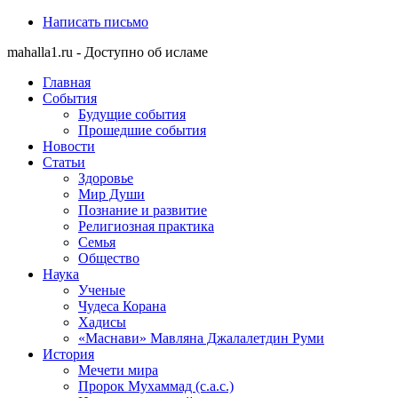
Написать письмо
mahalla1.ru - Доступно об исламе
Главная
События
Будущие события
Прошедшие события
Новости
Статьи
Здоровье
Мир Души
Познание и развитие
Религиозная практика
Семья
Общество
Наука
Ученые
Чудеса Корана
Хадисы
«Маснави» Мавляна Джалалетдин Руми
История
Мечети мира
Пророк Мухаммад (с.а.с.)