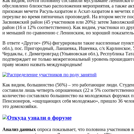
Как видим,
почти половину
составили мусульмане Ленинского 
обусловлено близостью расположения мероприятия, а также а
прихожан мечети Расуль-хазратом и Асхат-хазратом в мечетях 
переулке во время пятничных проповедей.
На втором
месте пос
Засвияжский район (45 участников или 20%):
затем
Заволжский
район (16 и 12% соответственно). Как видим, участники из дру
и меньший по сравнению с Ленинским, но хороший показатель
В ответе
«Другое»
(9%) фигурировали такие населенные пункт
обл.), пос. Пригородный, Лаишевка, Ишеевка, с/х Карлинское,
Чердаклы, г. Димитровград (Ульяновская обл.), Республика Та
подтверждает не только межрегиональный уровень прошедшего
праву можно назвать международным!
Как видим,
большинство
(56%) – это работающие люди. Студе
составили лишь четверть опрошенных (22 и 5% соответственно)
количество составляло большинство на молодежных форумах п
Пенсионеров, «ощущающих себя молодежью», пришло 36 челове
это домохозяйки.
Анализ данных
опроса показывает, что половина участников
в