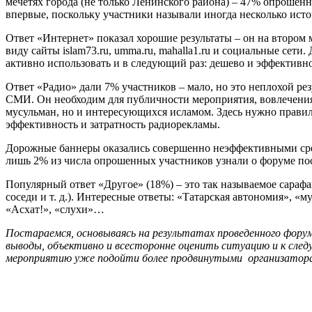
мечетях города (не только Ленинского района) – 47% опрошен
впервые, поскольку участники называли иногда несколько ист
Ответ
«Интернет»
показал хорошие результаты – он на втором м
виду сайты islam73.ru, umma.ru, mahalla1.ru и социальные сет
активно использовать и в следующий раз: дешево и эффективно
Ответ
«Радио»
дали 7% участников – мало, но это неплохой рез
СМИ. Он необходим для публичности мероприятия, вовлечени
мусульман, но и интересующихся исламом. Здесь нужно прави
эффективность и затратность радиорекламы.
Дорожные баннеры
оказались совершенно неэффективными ср
лишь 2% из числа опрошенных участников узнали о форуме по
Популярный ответ
«Другое»
(18%) – это так называемое сарафа
соседи и т. д.). Интересные ответы: «Татарская автономия», «
«Асхат!», «слухи»…
Постараемся, основываясь на результатах проведенного форум
выводы, объективно и всесторонне оценить ситуацию и к сле
мероприятию уже подойти более продвинутыми организатора