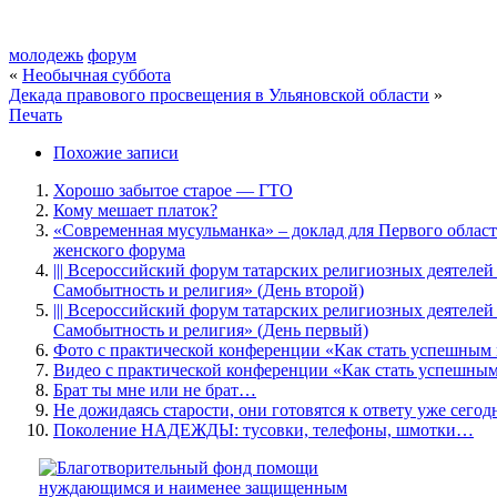
молодежь
форум
«
Необычная суббота
Декада правового просвещения в Ульяновской области
»
Печать
Похожие записи
Хорошо забытое старое — ГТО
Кому мешает платок?
«Современная мусульманка» – доклад для Первого облас
женского форума
||| Всероссийский форум татарских религиозных деятеле
Самобытность и религия» (День второй)
||| Всероссийский форум татарских религиозных деятеле
Самобытность и религия» (День первый)
Фото с практической конференции «Как стать успешным
Видео с практической конференции «Как стать успешны
Брат ты мне или не брат…
Не дожидаясь старости, они готовятся к ответу уже сегод
Поколение НАДЕЖДЫ: тусовки, телефоны, шмотки…