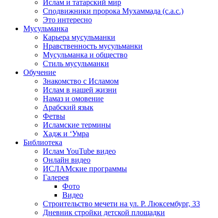
Ислам и татарский мир
Сподвижники пророка Мухаммада (с.а.с.)
Это интересно
Мусульманка
Карьера мусульманки
Нравственность мусульманки
Мусульманка и общество
Стиль мусульманки
Обучение
Знакомство с Исламом
Ислам в нашей жизни
Намаз и омовение
Арабский язык
Фетвы
Исламские термины
Хадж и ‘Умра
Библиотека
Ислам YouTube видео
Онлайн видео
ИСЛАМские программы
Галерея
Фото
Видео
Строительство мечети на ул. Р. Люксембург, 33
Дневник стройки детской площадки