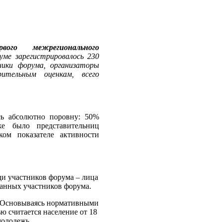
рвого межрегионального
уме зарегистрировалось
230
ники форума, организаторы
ительным оценкам, всего
сь абсолютно поровну: 50%
же было представительниц
ком показателе активности
ди участников форума – лица
ованных участников форума.
%). Основываясь нормативными
ю считается население от 18
молодежь.