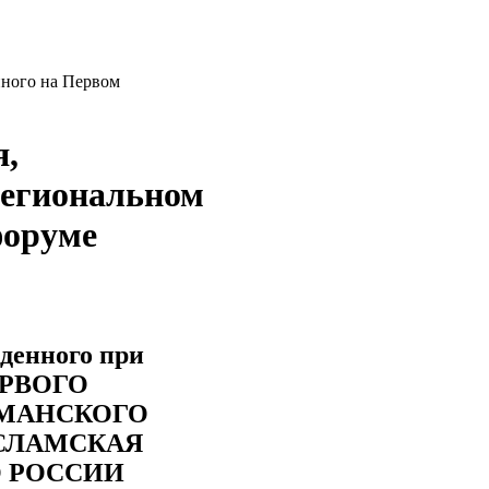
нного на Первом
я,
региональном
форуме
денного при
ПЕРВОГО
МАНСКОГО
СЛАМСКАЯ
 РОССИИ