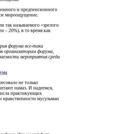
ионного и предпенсионного
дое мироощущение.
ли так называемого «зрелого
и – 20%), в то время как
ория форума все-таки
ак организаторам форума,
аваемости мероприятия среди
ресовало не только
читают намаз. И надеемся,
 числа практикующих
и нравственности мусульман