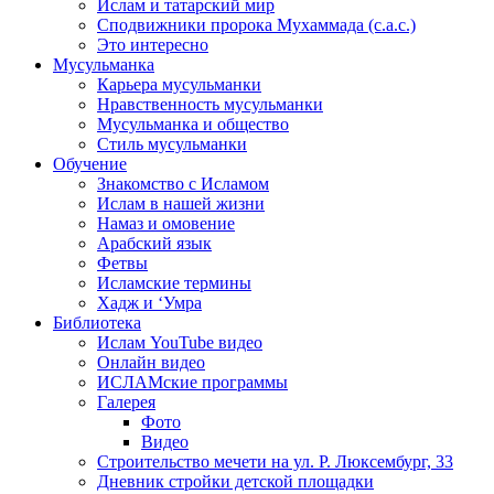
Ислам и татарский мир
Сподвижники пророка Мухаммада (с.а.с.)
Это интересно
Мусульманка
Карьера мусульманки
Нравственность мусульманки
Мусульманка и общество
Стиль мусульманки
Обучение
Знакомство с Исламом
Ислам в нашей жизни
Намаз и омовение
Арабский язык
Фетвы
Исламские термины
Хадж и ‘Умра
Библиотека
Ислам YouTube видео
Онлайн видео
ИСЛАМские программы
Галерея
Фото
Видео
Строительство мечети на ул. Р. Люксембург, 33
Дневник стройки детской площадки