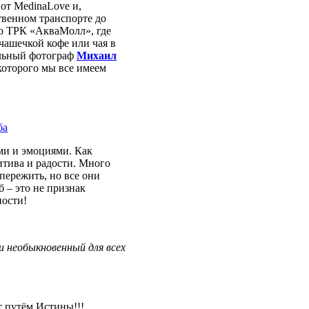
от MedinaLove и,
твенном транспорте до
до ТРК «АкваМолл», где
 чашечкой кофе или чая в
альный фотограф
Михаил
оторого мы все имеем
ми и эмоциями. Как
итива и радости. Много
пережить, но все они
 – это не признак
ности!
и необыкновенный для всех
т путём Истины!!!