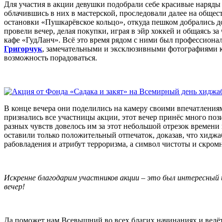
Для участия в акции девушки подобрали себе красивые наряды 
облачившись в них в мастерской, проследовали далее на общес
остановки «Пушкарёвское кольцо», откуда пешком добрались 
провели вечер, делая покупки, играя в эйр хоккей и общаясь за
кафе «ГудЛанч». Всё это время рядом с ними был профессион
Григорчук
, замечательными и эксклюзивными фотографиями к
возможность порадоваться.
В конце вечера они поделились на камеру своими впечатления
признались все участницы акции, этот вечер принёс много поз
разных чувств довелось им за этот небольшой отрезок времени 
оставили только положительный отпечаток, доказав, что хиджаб
рабовладения и атрибут терроризма, а символ чистоты и скром
Искренне благодарим участников акции – это был интересный 
вечер!
Да поможет нам Всевышний во всех благих начинаниях и ведё