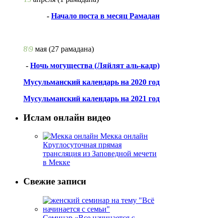
-
Начало поста в месяц Рамадан
8\9
мая
(27 рамадана)
-
Ночь могущества (Ляйлят аль-кадр)
Мусульманский календарь на 2020 год
Мусульманский календарь на 2021 год
Ислам онлайн видео
Мекка онлайн
Круглосуточная прямая
трансляция из Заповедной мечети
в Мекке
Свежие записи
Семинар «Все начинается с