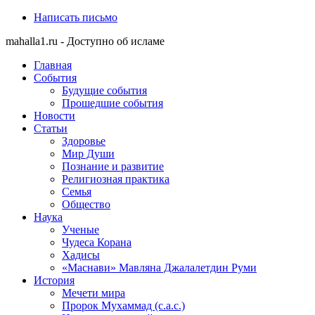
Написать письмо
mahalla1.ru - Доступно об исламе
Главная
События
Будущие события
Прошедшие события
Новости
Статьи
Здоровье
Мир Души
Познание и развитие
Религиозная практика
Семья
Общество
Наука
Ученые
Чудеса Корана
Хадисы
«Маснави» Мавляна Джалалетдин Руми
История
Мечети мира
Пророк Мухаммад (с.а.с.)