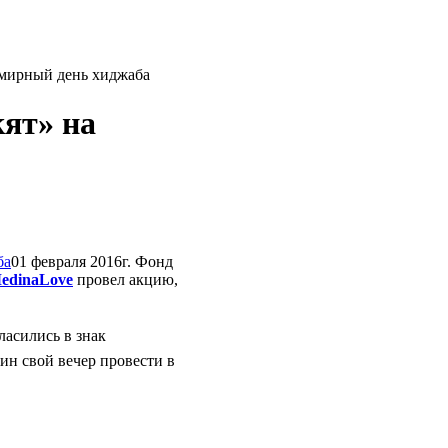
емирный день хиджаба
кят» на
01 февраля 2016г. Фонд
edinaLove
провел акцию,
ласились в знак
н свой вечер провести в