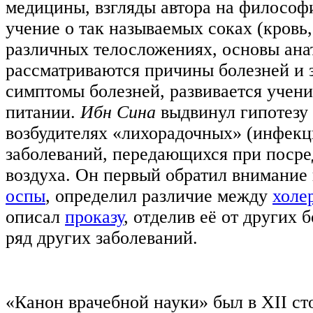
медицины, взгляды автора на филосо
учение о так называемых соках (кровь,
различных телосложениях, основы ана
рассматриваются причины болезней и 
симптомы болезней, развивается учен
питании.
Ибн Сина
выдвинул гипотезу
возбудителях «лихорадочных» (инфек
заболеваний, передающихся при посре
воздуха. Он первый обратил внимание 
оспы
, определил различие между
холе
описал
проказу
, отделив её от других 
ряд других заболеваний.
«Канон врачебной науки» был в XII ст