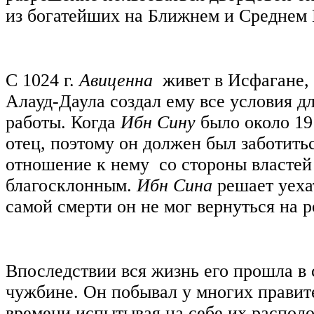
из богатейших на Ближнем и Среднем 
С 1024 г.
Авиценна
живет в Исфагане, 
Алауд-Даула создал ему все условия д
работы. Когда
Ибн Сину
было около 19 
отец, поэтому он должен был заботитьс
отношение к нему со стороны властей
благосклонным.
Ибн Сина
решает уехат
самой смерти он не мог вернуться на р
Впоследствии вся жизнь его прошла в 
чужбине. Он побывал у многих правит
времени испытывая на себе их располо