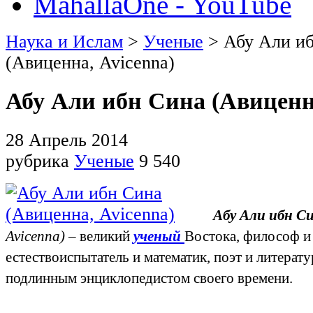
MahallaOne - YouTube
Наука и Ислам
>
Ученые
> Абу Али и
(Авиценна, Avicenna)
Абу Али ибн Сина (Авиценна
28 Апрель 2014
рубрика
Ученые
9 540
Абу Али ибн С
Avicenna)
‒ великий
ученый
Востока, философ и
естествоиспытатель и математик, поэт и литерату
подлинным энциклопедистом своего времени.