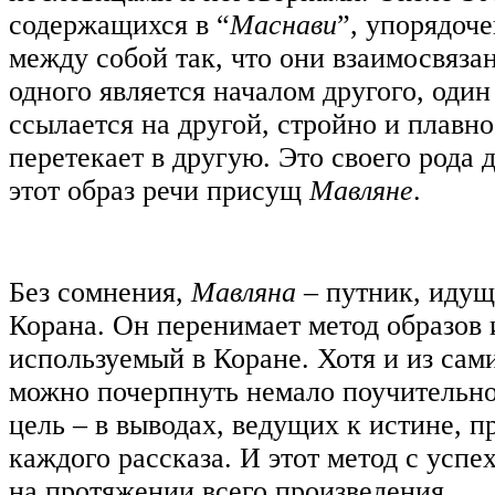
содержащихся в “
Маснави
”, упорядоч
между собой так, что они взаимосвяза
одного является началом другого, один
ссылается на другой, стройно и плавно
перетекает в другую. Это своего рода 
этот образ речи присущ
Мавляне
.
Без сомнения,
Мавляна
– путник, идущ
Корана. Он перенимает метод образов 
используемый в Коране. Хотя и из сам
можно почерпнуть немало поучительно
цель – в выводах, ведущих к истине, 
каждого рассказа. И этот метод с усп
на протяжении всего произведения.