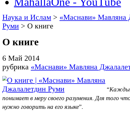
MahallaOne - YouTube
Наука и Ислам
>
«Маснави» Мавляна 
Руми
> О книге
О книге
6 Май 2014
рубрика
«Маснави» Мавляна Джалале
“
Кажды
понимает в меру своего разумения. Для того чт
нужно говорить на его языке
”.