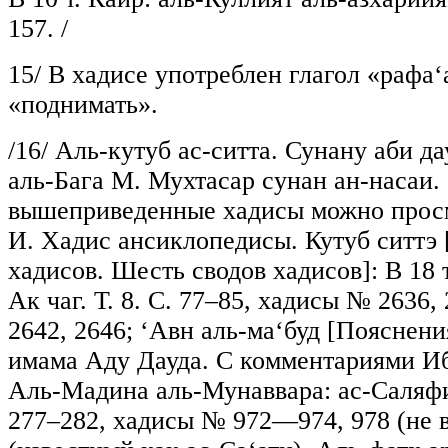
157. /
15/
В хадисе употреблен глагол «рафа
«поднимать».
/16/
Аль-кутуб ас-ситта. Сунану аби дауд
аль-Бага М. Мухтасар сунан ан-насаи. 
вышеприведенные хадисы можно прос
И. Хадис ансиклопедисы. Кутуб ситтэ
хадисов. Шесть сводов хадисов]: В 18 
Ак чаг. Т. 8. С. 77–85, хадисы № 2636, 
2642, 2646; ‘Авн аль-ма‘буд [Пояснени
имама Аду Дауда. С комментариями Иб
Аль-Мадина аль-Мунаввара: ас-Саляфия,
277–282, хадисы № 972—974, 978 (не в