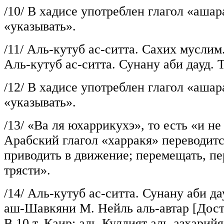
/10/
В хадисе употреблен глагол «аша
«указывать».
/11/
Аль-кутуб ас-ситта. Сахих муслим. 
Аль-кутуб ас-ситта. Сунану аби дауд. Т.
/12/
В хадисе употреблен глагол «аша
«указывать».
/13/
«Ва ля юхаррикухэ», то есть «и не
Арабский глагол «харракя» переводитс
приводить в движение; перемещать, пер
трясти».
/14/
Аль-кутуб ас-ситта. Сунану аби дауд
аш-Шавкяни М. Нейль аль-автар [Дост
В 10 т. Каир: аль-Куллият аль-азхарийя,