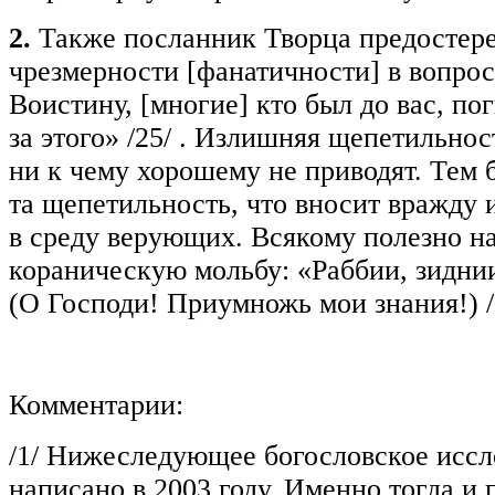
2.
Также посланник Творца предостере
чрезмерности [фанатичности] в вопрос
Воистину, [многие] кто был до вас, по
за этого»
/25/
. Излишняя щепетильнос
ни к чему хорошему не приводят. Тем 
та щепетильность, что вносит вражду 
в среду верующих. Всякому полезно н
кораническую мольбу: «Раббии, зидни
(О Господи! Приумножь мои знания!)
Комментарии:
/1/
Нижеследующее богословское иссл
написано в 2003 году. Именно тогда и