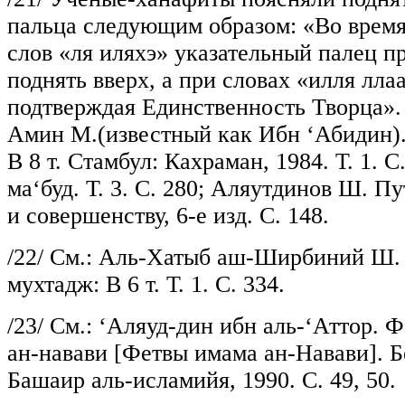
пальца следующим образом: «Во врем
слов «ля иляхэ» указательный палец п
поднять вверх, а при словах «илля лла
подтверждая Единственность Творца».
Амин М.(известный как Ибн ‘Абидин).
В 8 т. Стамбул: Кахраман, 1984. Т. 1. С
ма‘буд. Т. 3. С. 280; Аляутдинов Ш. Пу
и совершенству, 6-е изд. С. 148.
/22/
См.: Аль-Хатыб аш-Ширбиний Ш. 
мухтадж: В 6 т. Т. 1. С. 334.
/23/
См.: ‘Аляуд-дин ибн аль-‘Аттор. 
ан-навави [Фетвы имама ан-Навави]. Б
Башаир аль-исламийя, 1990. С. 49, 50.