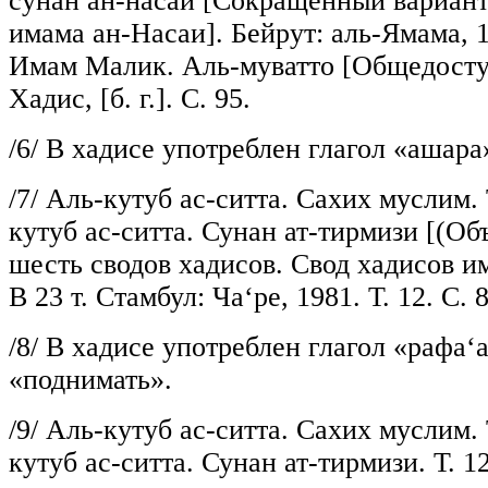
сунан ан-насаи [Сокращенный вариант
имама ан-Насаи]. Бейрут: аль-Ямама, 1
Имам Малик. Аль-муватто [Общедоступ
Хадис, [б. г.]. С. 95.
/6/
В хадисе употреблен глагол «ашара
/7/
Аль-кутуб ас-ситта. Сахих муслим. Т
кутуб ас-ситта. Сунан ат-тирмизи [(О
шесть сводов хадисов. Свод хадисов и
В 23 т. Стамбул: Ча‘ре, 1981. Т. 12. С. 8
/8/
В хадисе употреблен глагол «рафа‘
«поднимать».
/9/
Аль-кутуб ас-ситта. Сахих муслим. Т
кутуб ас-ситта. Сунан ат-тирмизи. Т. 12.