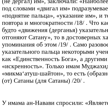
(не дергал) им», заключали: «Наиболее
под словами «двигал им» подразумева
«поднятие пальца», «указание им», и т
повтора и многократности
/18/
. Что ка
будто «движения (дерганья) указатель
отгоняют Сатану», то в достоверных х
упоминания об этом
/19/
. Само разово
указательного пальца некоторыми уче
как «Единственность Бога», а другим
«искренность». Только имам Муджахид
«микма‘атуш-шайтон», то есть (образн
(от) Сатаны (для Сатаны)
/20/
.
У имама ан-Навави спросили: «Являет