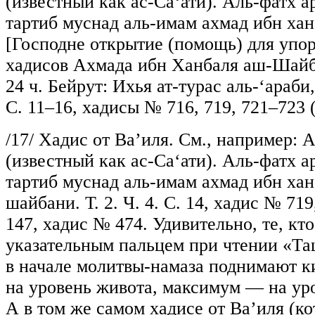
(известный как ас-Са‘ати). Аль-фатх а
тартиб муснад аль-имам ахмад ибн ха
[Господне открытие (помощь) для упо
хадисов Ахмада ибн Ханбаля аш-Шайба
24 ч. Бейрут: Ихья ат-турас аль-‘араби, [б
С. 11–16, хадисы № 716, 719, 721–723 (н
/17/
Хадис от Ва’иля. См., например: 
(известный как ас-Са‘ати). Аль-фатх а
тартиб муснад аль-имам ахмад ибн хан
шайбани. Т. 2. Ч. 4. С. 14, хадис № 719,
147, хадис № 474. Удивительно, те, кт
указательным пальцем при чтении «Та
в начале молитвы-намаза поднимают к
на уровень живота, максимум — на уро
А в том же самом хадисе от Ва’иля (к