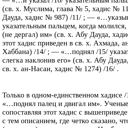
— «…и указал
/10/
указательным паль
(св. х. Муслима, глава № 5, хадис № 11
Дауда, хадис № 987)
/11/
; — «…указы
указательным пальцем, когда молился,
(не дергал) им» (св. х. Абу Дауда, хад
этот хадис приведен в св. х. Ахмада, 
Хаббана)
/14/
; — «…поднял
/15/
указа
слегка наклонив его» (св. х. Абу Дауда
св. х. ан-Насаи, хадис № 1274)
/16/ .
Только в одном-единственном хадисе
/
«…поднял палец и двигал им». Ученые
сопоставляя этот хадис с вышепривед
с тем описанием, где четко сказано, чт