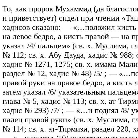
То, как пророк Мухаммад (да благосло
и приветствует) сидел при чтении «Таш
хадисов сказано: — «…положил кисть 
на левое бедро, а кисть правой — на п
указал
/4/
пальцем» (св. х. Муслима, гл
№ 112; св. х. Абу Дауда, хадис № 988; 
хадис № 1271, 1275; св. х. имама Мали
раздел № 12, хадис № 48)
/5/
; — «…по
правой руки на правое бедро, а кисть 
затем указал
/6/
указательным пальцем»
глава № 5, хадис № 113; св. х. ат-Тирм
хадис № 293)
/7/
; — «…и поднял
/8/
у
палец правой руки» (св. х. Муслима, г
№ 114; св. х. ат-Тирмизи, раздел 220,