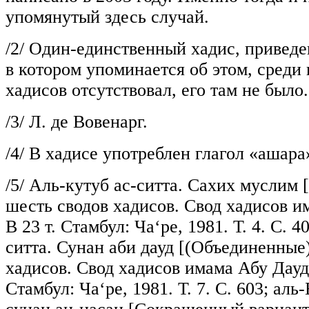
упомянутый здесь случай.
/2/
Один-единственный хадис, привед
в котором упоминается об этом, среди
хадисов отсутствовал, его там не было.
/3/
Л. де Вовенарг.
/4/
В хадисе употреблен глагол «ашара
/5/
Аль-кутуб ас-ситта. Сахих муслим 
шесть сводов хадисов. Свод хадисов и
В 23 т. Стамбул: Ча‘ре, 1981. Т. 4. С. 4
ситта. Сунан аби дауд [(Объединенные
хадисов. Свод хадисов имама Абу Дауда
Стамбул: Ча‘ре, 1981. Т. 7. С. 603; ал