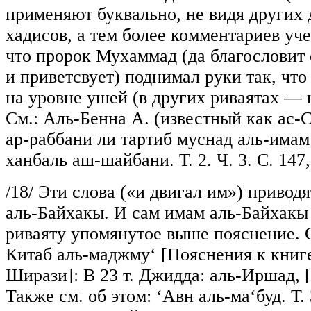
применяют буквально, не видя других
хадисов, а тем более комментариев уче
что пророк Мухаммад (да благословит 
и приветсвует) поднимал руки так, чт
на уровне ушей (в других риваятах — н
См.: Аль-Бенна А. (известный как ас-С
ар-раббани ли тартиб муснад аль-имам
ханбаль аш-шайбани. Т. 2. Ч. 3. С. 147
/18/
Эти слова («и двигал им») приводят
аль-Байхакы. И сам имам аль-Байхакы
риваяту упомянутое выше пояснение. 
Китаб аль-маджму‘ [Пояснения к книг
Ширази]: В 23 т. Джидда: аль-Иршад, [б. 
Также см. об этом: ‘Авн аль-ма‘буд. Т. 