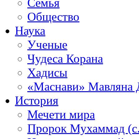
Семья
Общество
Наука
Ученые
Чудеса Корана
Хадисы
«Маснави» Мавляна 
История
Мечети мира
Пророк Мухаммад (с.а