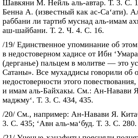
Шавкяни М. Нейль аль-автар. Т. 3. С. 1
Бенна А. (известный как ас-Са‘ати). А
раббани ли тартиб муснад аль-имам ах
аш-шайбани. Т. 2. Ч. 4. С. 16.
/19/
Единственное упоминание об этом 
в недостоверном хадисе от Ибн ‘Умар
(дерганье) пальцем в молитве — это у
Сатаны». Все мухаддисы говорили об 
недостоверности этого повествования,
и имам аль-Байхакы. См.: Ан-Навави Я
маджму‘. Т. 3. С. 434, 435.
/20/
См., например: Ан-Навави Я. Кита
3. С. 435; ‘Авн аль-ма‘буд. Т. 3. С. 280.
/21/
Ученые-ханафиты поясняли поднят