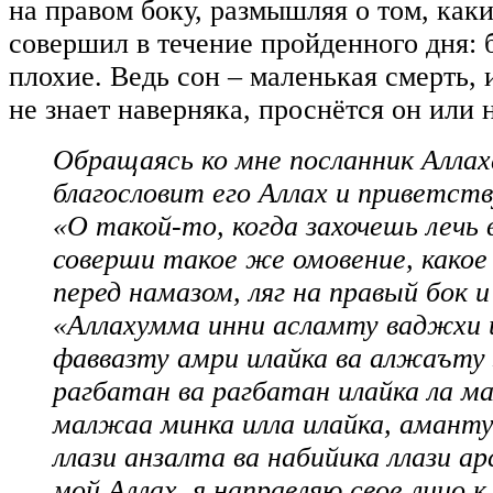
на правом боку, размышляя о том, как
совершил в течение пройденного дня: 
плохие. Ведь сон – маленькая смерть, 
не знает наверняка, проснётся он или н
Обращаясь ко мне посланник Аллах
благословит его Аллах и приветств
«О такой-то, когда захочешь лечь 
соверши такое же омовение, како
перед намазом, ляг на правый бок 
«Аллахумма инни асламту ваджхи и
фаввазту амри илайка ва алжаъту 
рагбатан ва рагбатан илайка ла м
малжаа минка илла илайка, амант
ллази анзалта ва набийика ллази ар
мой Аллах, я направляю свое лицо к 