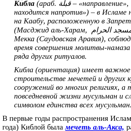
Ки́бла
(араб.
قبلة‎‎
‒ «направление»,
находится напротив») ‒ в Исламе 
на Каабу, расположенную в Запре
(Масджид аль-Харам,
مسجد الحرام
Мекка (Саудовская Аравия), соблюд
время совершения молитвы-намаза 
ряда других ритуалов.
Кибла (ориентация) имеет важное 
строительстве мечетей и других 
сооружений во многих религиях, а
повседневной жизни мусульман и 
символом единства всех мусульман
В первые годы распространения Ислама
года) Киблой была
мечеть аль-Акса,
р