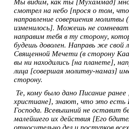
Мы видим, как ты [Мухаммад] мн
смотрел на небо [прося о том, чт
направление совершения молитвы (
изменилось]. Можешь не сомневат
направим тебя в ту сторону, кот
будешь доволен. Направь же свой л
Священной Мечети (в сторону Каа
вы ни находились [на планете], на
лица [совершая молитву-намаз] им
сторону.
Те, кому было дано Писание ранее 
христиане], знают, что это есть
Господа. Всевышний не оставит бе
малейшего их действия [Его бдит
относительно дел и поступков всех