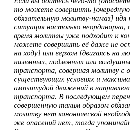
Если вы боитесь чего-то (опасаете
то можете совершить [очередную
обязательную молитву-намаз] идя 
ситуация настолько неординарна, о
время молитвы уже подходит к кон
можете совершить её даже не ост
на ходу] или верхом [двигаясь на л
наземных, подземных или воздушны
транспорта, совершая молитву с 
существующих условиях и максима
амплитудой движений в направлен
транспорта. В последующем пере
совершенную таким образом обяза
молитву нет канонической необход
же опасений нет, тогда упоминай