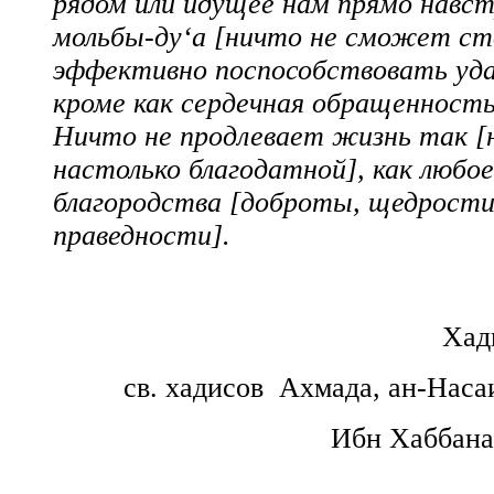
рядом или идущее нам прямо навст
мольбы-ду‘а [ничто не сможет ст
эффективно поспособствовать уда
кроме как сердечная обращенность 
Ничто не продлевает жизнь так [н
настолько благодатной], как любое
благородства [доброты, щедрости
праведности].
Хад
св. хадисов Ахмада, ан-Наса
Ибн Хаббана