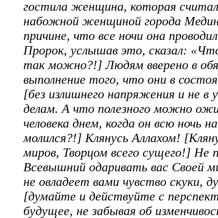
гостила женщина, которая считал
набожной женщиной города Медин
причине, что все ночи она проводил
Пророк, услышав это, сказал: «Чт
так можно?!] Людям вверено в об
выполнение того, что они в состо
[без излишнего напряжения и не в 
делам. А что полезного можно ож
человека днем, когда он всю ночь н
молился?!] Клянусь Аллахом! [Клян
миров, Творцом всего сущего!] Не
Всевышний одаривать вас Своей м
не овладеет вами чувство скуки, 
[думайте и действуйте с перспект
будущее, не забывая об изменчиво