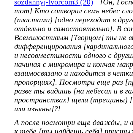
[Он, Госп
тот] Кто сотворил семь небес сл
(пластами) [одно переходит в друг
отдельно и самостоятельно]. В с
Всемилостивым [Творцом] ты не 
дифференцирования [кардинальног
и несовместимости одного с други
начиная с микромира и кончая мак
взаимосвязано и находится в четки
пропорциях]. Посмотри еще раз [п
разве ты видишь [на небесах и в г
пространствах] щели (трещины) 
или изъяны]?!
А после посмотри еще дважды, и в
к тебе [ты найдешь себя] прист