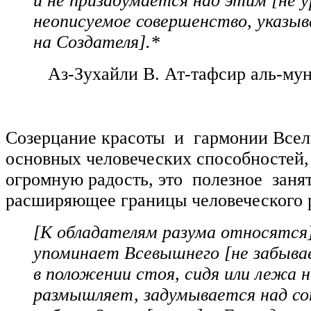
и не призадумается над этим [не 
неописуемое совершенство, указы
на Создателя].*
Аз-Зухайли В. Ат-тафсир аль-муни
Созерцание красоты и гармонии Вселе
основных человеческих способностей
огромную радость, это полезное занят
расширяющее границы человеческого 
[К обладателям разума относятся
упоминает Всевышнего [не забыва
в положении стоя, сидя или лежа н
размышляет, задумывается над с