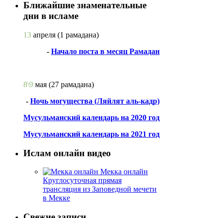
Ближайшие знаменательные
дни в исламе
13
апреля
(1 рамадана)
-
Начало поста в месяц Рамадан
8\9
мая
(27 рамадана)
-
Ночь могущества (Ляйлят аль-кадр)
Мусульманский календарь на 2020 год
Мусульманский календарь на 2021 год
Ислам онлайн видео
Мекка онлайн
Круглосуточная прямая
трансляция из Заповедной мечети
в Мекке
Свежие записи