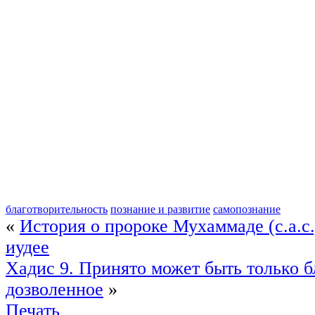
благотворительность
познание и развитие
самопознание
«
История о пророке Мухаммаде (с.а.с
иудее
Хадис 9. Принято может быть только б
дозволенное
»
Печать