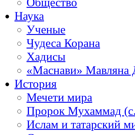
Общество
Наука
Ученые
Чудеса Корана
Хадисы
«Маснави» Мавляна 
История
Мечети мира
Пророк Мухаммад (с.а
Ислам и татарский м