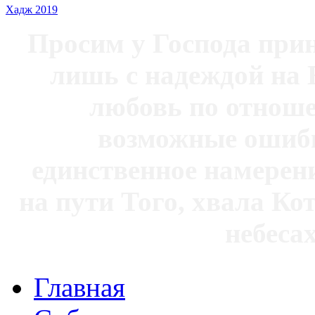
Хадж 2019
Просим у Господа при
лишь с надеждой на 
любовь по отноше
возможные ошибк
единственное намерен
на пути Того, хвала Ко
небесах
Главная